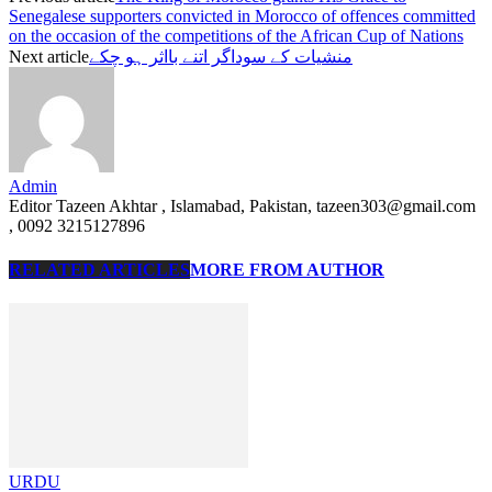
Senegalese supporters convicted in Morocco of offences committed
on the occasion of the competitions of the African Cup of Nations
منشیات کے سوداگر اتنے بااثر ہو چکے
Next article
Admin
Editor Tazeen Akhtar , Islamabad, Pakistan, tazeen303@gmail.com
, 0092 3215127896
RELATED ARTICLES
MORE FROM AUTHOR
URDU