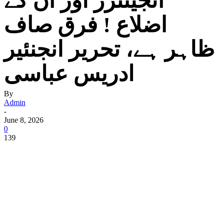
انجینئرز اور ان کے
اضلاع ! فرق صاف
ظاہر ہے، تحریر انجنئیر
ادریس عباسی
By
Admin
-
June 8, 2026
0
139