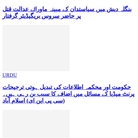
بنگلہ دیش میں سیاستدان کے مبینہ ماورائے عدالت قتل
پر حاضر سروس بریگیڈیئر گرفتار
URDU
حکومت اور محکمہ اطلاعات کی تبدیل ہوتی ترجیحات
پرنٹ میڈیا کے مسائل میں اضافے کا سبب بن رہی ہیں۔
(سی پی این ای) اسلام آباد