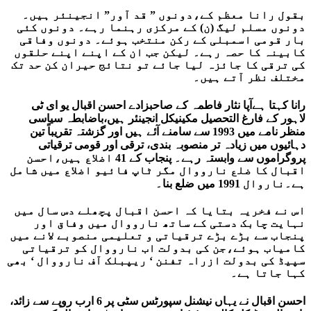
بقول رانا معظم کے،دونوں ” قد آور” انجینئر ہیں۔
دونوں مسلم لیگ (ن) کے مرکزی رہنما رہے۔ دونوں کئی
بار قومی اسمبلی کے رکن منتخب ہوئے۔ دونوں وفاقی
کابینہ کا حصہ رہے۔ لیکن جب ان کے اپنے اپنے حلقوں
کی ترقی کا جائزہ لیا جائے تو نتائج حیران کن حد تک
مختلف نظر آتے ہیں۔
رانا کہتا ہےآپا نثار فاطمہ کے صاحبزادے احسن اقبال یو ای ٹی
لاہور کے فارغ التحصیل مکینیکل انجینئر ہیں،باضابطہ سیاسی
منظر نامے میں 1993 سے سامنے آئے ہیں اور گزشتہ تقریباً تین
دہائیوں میں زیادہ تر منصوبہ بندی، ترقی اور قومی ترقیاتی
پروگراموں سے وابستہ رہے۔ پنجاب کے 41 اضلاع ہیں،احسن
اقبال کا ضلع نارووال مگر ٹاپ فائیو اضلاع میں شامل
ہے۔ناروال 1991 میں ضلع بنا۔
اس نے فخریہ بتایا کہ احسن اقبال پچھلے دس سال میں
نہایت چابک دستی کے ساتھ نارووال میں وفاق اور
پنجاب سے بڑے بڑے ترقیاتی و تعلیمی منصوبے لانے میں
کامیاب ہوئے،جن کی بدولت اب نارووال کو ترقیاتی
سپیڈ کی بدولت ازراہ تفنن ‘ ریپبلک آف نارووال ‘ بھی
کہا جاتا ہے۔
احسن اقبال نے یہاں نیشنل سپورٹس سٹی پر 6 ارب روپے سے زائد،