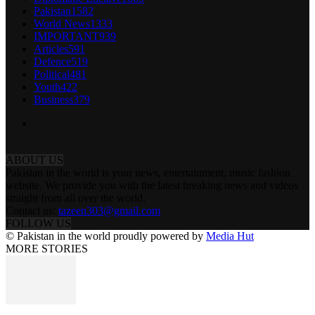
Pakistan
1582
World News
1333
IMPORTANT
939
Articles
591
Defence
519
Political
481
Youth
422
Business
379
ABOUT US
Pakistan in the world is your news, entertainment, music fashion
website. We provide you with the latest breaking news and videos
straight from all over the world.
Contact us:
tazeen303@gmail.com
FOLLOW US
© Pakistan in the world proudly powered by
Media Hut
MORE STORIES