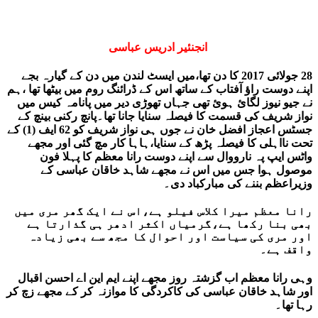
انجنئیر ادریس عباسی
28 جولائی 2017 کا دن تھا،میں ایسٹ لندن میں دن کے گیارہ بجے
اپنے دوست راؤ آفتاب کے ساتھ اس کے ڈرائنگ روم میں بیٹھا تھا ،ہم
نے جیو نیوز لگائ ہوئ تھی جہاں تھوڑی دیر میں پانامہ کیس میں
نواز شریف کی قسمت کا فیصلہ سنایا جانا تھا۔پانچ رکنی بینچ کے
جسٹس اعجاز افضل خان نے جوں ہی نواز شریف کو 62 ایف (1) کے
تحت نااہلی کا فیصلہ پڑھ کے سنایا،ہاہا کار مچ گئی اور مجھے
واٹس ایپ پہ نارووال سے اپنے دوست رانا معظم کا پہلا فون
موصول ہوا جس میں اس نے مجھے شاہد خاقان عباسی کے
وزیراعظم بننے کی مبارکباد دی۔
رانا معظم میرا کلاس فیلو ہے،اس نے ایک گھر مری میں
بھی بنا رکھا ہے،گرمیاں اکثر ادھر ہی گذارتا ہے
اور مری کی سیاست اور احوال کا مجھ سے بھی زیادہ
واقف ہے۔
وہی رانا معظم اب گزشتہ روز مجھے اپنے ایم این اے احسن اقبال
اور شاہد خاقان عباسی کی کاکردگی کا موازنہ کر کے مجھے زچ کر
رہا تھا۔