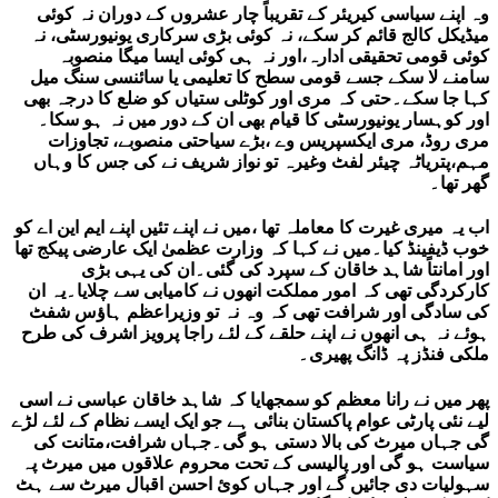
وہ اپنے سیاسی کیریئر کے تقریباً چار عشروں کے دوران نہ کوئی
میڈیکل کالج قائم کر سکے، نہ کوئی بڑی سرکاری یونیورسٹی، نہ
کوئی قومی تحقیقی ادارہ،اور نہ ہی کوئی ایسا میگا منصوبہ
سامنے لا سکے جسے قومی سطح کا تعلیمی یا سائنسی سنگ میل
کہا جا سکے۔حتی کہ مری اور کوٹلی ستیاں کو ضلع کا درجہ بھی
اور کوہسار یونیورسٹی کا قیام بھی ان کے دور میں نہ ہو سکا۔
مری روڈ، مری ایکسپریس وے ،بڑے سیاحتی منصوبے، تجاوزات
مہم،پتریاٹہ چیئر لفٹ وغیرہ تو نواز شریف نے کی جس کا وہاں
گھر تھا۔
اب یہ میری غیرت کا معاملہ تھا ،میں نے اپنے تئیں اپنے ایم این اے کو
خوب ڈیفینڈ کیا۔میں نے کہا کہ وزارت عظمیٰ ایک عارضی پیکج تھا
اور امانتاً شاہد خاقان کے سپرد کی گئی۔ان کی یہی بڑی
کارکردگی تھی کہ امور مملکت انھوں نے کامیابی سے چلایا۔یہ ان
کی سادگی اور شرافت تھی کہ وہ نہ تو وزیراعظم ہاؤس شفٹ
ہوئے نہ ہی انھوں نے اپنے حلقے کے لئے راجا پرویز اشرف کی طرح
ملکی فنڈز پہ ڈانگ پھیری۔
پھر میں نے رانا معظم کو سمجھایا کہ شاہد خاقان عباسی نے اسی
لیے نئی پارٹی عوام پاکستان بنائی ہے جو ایک ایسے نظام کے لئے لڑے
گی جہاں میرٹ کی بالا دستی ہو گی۔جہاں شرافت،متانت کی
سیاست ہو گی اور پالیسی کے تحت محروم علاقوں میں میرٹ پہ
سہولیات دی جائیں گے اور جہاں کوئ احسن اقبال میرٹ سے ہٹ