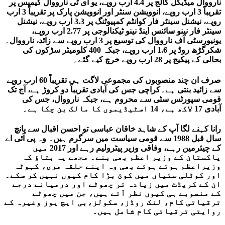
نارووال میڈیکل کالج پر 4.4 ارب روپے، یو ای ٹی نارووال کیمپس پر
تقریباً 3 ارب روپے، انوویشن سنٹر اور انوویشن پارک پر تقریباً 3 ارب
روپے، نیشنل سینٹر فار کوانٹم کمپیوٹنگ پر 3.3 ارب روپے، نیشنل
سینٹر فار نینو سائنس اینڈ نینو ٹیکنالوجی پر 2.77 ارب روپے،
یونیورسٹی آف نارووال کی توسیع پر 3 ارب روپے سے زائد، نارووال۔
شکرگڑھ روڈ پر 1.6 ارب روپے، جبکہ 400 کلومیٹر سڑکوں کی
بحالی کے پیکیج پر 28 ارب روپے خرچ کیے گئے۔
صرف ان چند منصوبوں کی مجموعی لاگت ہی تقریباً 60 ارب روپے
سے زائید بنتی ہے۔کراچی جس کی آبادی تقریباً دو کروڑ ہے، آج تک
قومی سپورٹس سٹی سے محروم ہے، جبکہ نارووال، جس کی
آبادی 17 لاکھ ہے، 14 اسٹیڈیموں کا مالک بن چکا ہے۔
رانا کہنے لگا آپ کے شاہد خاقان عباسی تو احسن اقبال سے پانچ
سال قبل 1988 سے قومی سیاست میں سرگرم ہیں۔ وہ پی آئی اے
کے چیئرمین رہے، وفاقی وزیر پیٹرولیم رہے اور 2017 میں
پاکستان کے وزیر اعظم بھی بنے۔ مجھے یہ بتاؤ کہ
وزیراعظم ہوتے ہوئے بھی وہ اپنے حلقہ مری، کہوٹہ
اور کوٹلی ستیاں میں کوئ بڑا کام کیوں نہیں کر سکے۔
ان کے کریڈٹ میں زیادہ تر چھوٹے اور درمیانے درجے
کے منصوبے ہی کیوں نظر آتے ہیں، جن میں چھوٹے
ترقیاتی کام، لنک روڈز، سکولز،بی ایچ یوز وغیرہ کے
روایتی ترقیاتی کام شامل ہیں۔