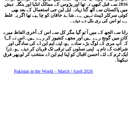
2016 سے قبل کبھی نہ تھا اور پڑوس کے ممالک انڈیا اور بنگلہ دیش
میں پاکستان سے آٹھ گنا زیادہ ایل این جی استعمال کے بعد بھی
کوئی سرکلر ڈیبٹ نہیں ہے۔شاہد خاقان کو چاہیے تھا اگر یہ غلط
ہے تو اس کی ری بٹل دے دیتے۔
رانا سے الجھ کے میں آ تو گیا مگر کل سے اس کے آخری الفاظ میرے
کان میں گونج رہے ہیں اور مجھے کنفیوز کر رہے ہیں۔اس نے کہا
کہ آپ مری کے لوگ بڑے سادے ہو، اپنے ایم این اے کی سادگی اور
شرافت کے نام پہ اپنی نسلوں کی ترقی تک قربان کر دیتے ہو۔ذرا
ایک ٹرم کے لئے احسن اقبال کو اپنا ایم این اے منتخب کر لو،پھر فرق
دیکھنا۔
Pakistan in the World – March / April 2026