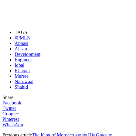
TAGS
#PMLN
Abbasi
Ahsan
Development
Engineer
Iqbal
Khaqan
Murree
Narowaal
Shahid
Share
Facebook
Twitter
Google+
Pinterest
WhatsApp
Previous article
The King of Morocco grants His Grace to