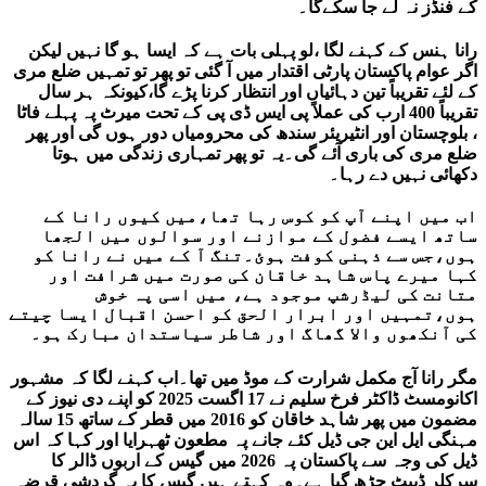
کے فنڈز نہ لے جا سکےگا۔
رانا ہنس کے کہنے لگا ،لو پہلی بات ہے کہ ایسا ہو گا نہیں لیکن
اگر عوام پاکستان پارٹی اقتدار میں آ گئی تو پھر تو تمہیں ضلع مری
کے لئے تقریباً تین دہائیاں اور انتظار کرنا پڑے گا،کیونکہ ہر سال
تقریباً 400 ارب کی عملاً پی ایس ڈی پی کے تحت میرٹ پہ پہلے فاٹا
، بلوچستان اور انٹیریئر سندھ کی محرومیاں دور ہوں گی اور پھر
ضلع مری کی باری آئے گی۔یہ تو پھر تمہاری زندگی میں ہوتا
دکھائی نہیں دے رہا۔
اب میں اپنے آپ کو کوس رہا تھا،میں کیوں رانا کے
ساتھ ایسے فضول کے موازنے اور سوالوں میں الجھا
ہوں،جس سے ذہنی کوفت ہوئ۔تنگ آ کے میں نے رانا کو
کہا میرے پاس شاہد خاقان کی صورت میں شرافت اور
متانت کی لیڈرشپ موجود ہے، میں اسی پہ خوش
ہوں،تمہیں اور ابرار الحق کو احسن اقبال ایسا چیتے
کی آنکھوں والا گھاگ اور شاطر سیاستدان مبارک ہو۔
مگر رانا آج مکمل شرارت کے موڈ میں تھا۔اب کہنے لگا کہ مشہور
اکانومسٹ ڈاکٹر فرخ سلیم نے 17 اگست 2025 کو اپنے دی نیوز کے
مضمون میں پھر شاہد خاقان کو 2016 میں قطر کے ساتھ 15 سالہ
مہنگی ایل این جی ڈیل کئے جانے پہ مطعون ٹھہرایا اور کہا کہ اس
ڈیل کی وجہ سے پاکستان پہ 2026 میں گیس کے اربوں ڈالر کا
سرکلر ڈیبٹ چڑھ گیا ہے۔وہ کہتے ہیں گیس کا یہ گردشی قرضہ