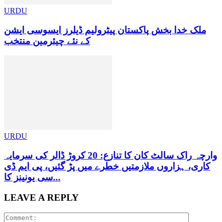
URDU
ملک خدا بخش پاکستان پیٹرولیم ڈیلرز ایسوسی ایشن
کے نئے چیئرمین منتخب
URDU
وارچہ راک سالٹ کان کا تنازع: 20 کروڑ ڈالر کی سرمایہ
کاری، ہزاروں ملازمتیں خطرے میں پڑ گئیں، پی ایم ڈی
سی یونینز کا...
LEAVE A REPLY