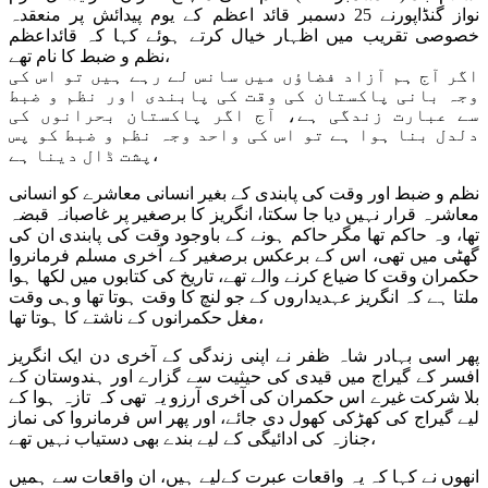
نواز گنڈاپورنے 25 دسمبر قائد اعظم کے یوم پیدائش پر منعقدہ
خصوصی تقریب میں اظہار خیال کرتے ہوئے کہا کہ قائداعظم
نظم و ضبط کا نام تھے،
اگر آج ہم آزاد فضاؤں میں سانس لے رہے ہیں تو اس کی
وجہ بانی پاکستان کی وقت کی پابندی اور نظم و ضبط
سے عبارت زندگی ہے، آج اگر پاکستان بحرانوں کی
دلدل بنا ہوا ہے تو اس کی واحد وجہ نظم و ضبط کو پس
پشت ڈال دینا ہے،
نظم و ضبط اور وقت کی پابندی کے بغیر انسانی معاشرے کو انسانی
معاشرہ قرار نہیں دیا جا سکتا، انگریز کا برصغیر پر غاصبانہ قبضہ
تھا، وہ حاکم تھا مگر حاکم ہونے کے باوجود وقت کی پابندی ان کی
گھٹی میں تھی، اس کے برعکس برصغیر کے آخری مسلم فرمانروا
حکمران وقت کا ضیاع کرنے والے تھے، تاریخ کی کتابوں میں لکھا ہوا
ملتا ہے کہ انگریز عہدیداروں کے جو لنچ کا وقت ہوتا تھا وہی وقت
مغل حکمرانوں کے ناشتے کا ہوتا تھا،
پھر اسی بہادر شاہ ظفر نے اپنی زندگی کے آخری دن ایک انگریز
افسر کے گیراج میں قیدی کی حیثیت سے گزارے اور ہندوستان کے
بلا شرکت غیرے اس حکمران کی آخری آرزو یہ تھی کہ تازہ ہوا کے
لیے گیراج کی کھڑکی کھول دی جائے، اور پھر اس فرمانروا کی نماز
جنازہ کی ادائیگی کے لیے بندے بھی دستیاب نہیں تھے،
انھوں نے کہا کہ یہ واقعات عبرت کےلیے ہیں، ان واقعات سے ہمیں