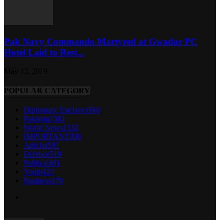
Pak Navy Commando Martyred at Gwadar PC
Hotel Laid to Rest...
May 13, 2019
POPULAR CATEGORY
Diplomatic Enclave
1668
Pakistan
1581
World News
1332
IMPORTANT
938
Articles
591
Defence
519
Political
481
Youth
422
Business
379