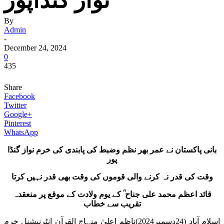
نواز گنڈاپور
By
Admin
-
December 24, 2024
0
435
Share
Facebook
Twitter
Google+
Pinterest
WhatsApp
بانی پاکستان نے عمر بھر نظم وضبط کی پابندی کی خرم نواز گنڈا
پور
وقت کی قدر نہ کرنے والی قوموں کی وقت بھی قدر نہیں کرتا
قائد اعظم محمد علی جناح ؒ کے یوم ولادت کے موقع پر منعقدہ
تقریب سے خطاب
اسلام آباد (24دسمبر2024)ناظم اعلیٰ منہاج القرآن انٹرنیشنل خرم