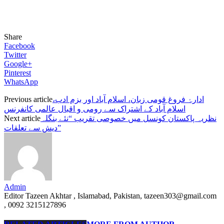
Share
Facebook
Twitter
Google+
Pinterest
WhatsApp
ادارۂ فروغ قومی زبان، اسلام آباد اور بزم ادب،
Previous article
اسلام آباد کے اشتراک سے رومی و اقبال عالمی کانفرنس
نظریہ پاکستان کونسل میں خصوصی تقریب “نئے بنگلہ
Next article
دیش سے تعلقات”
Admin
Editor Tazeen Akhtar , Islamabad, Pakistan, tazeen303@gmail.com
, 0092 3215127896