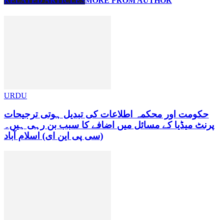
RELATED ARTICLES
MORE FROM AUTHOR
URDU
حکومت اور محکمہ اطلاعات کی تبدیل ہوتی ترجیحات
پرنٹ میڈیا کے مسائل میں اضافے کا سبب بن رہی ہیں۔
(سی پی این ای) اسلام آباد