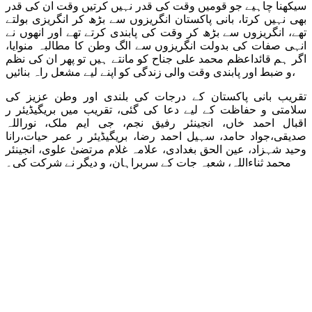
سیکھنا چاہیے جو قومیں وقت کی قدر نہیں کرتیں وقت ان کی قدر
بھی نہیں کرتا، بانی پاکستان انگریزوں سے بڑھ کر انگریزی بولتے
تھے، انگریزوں سے بڑھ کر وقت کی پابندی کرتے تھے اور انھوں نے
انہی صفات کی بدولت انگریزوں سے الگ وطن کا مطالبہ منوایا،
اگر ہم قائداعظم محمد علی جناح کو مانتے ہیں تو پھر ان کی نظم
و ضبط اور پابندی وقت والی زندگی کو اپنے لیے مشعل راہ بنائیں،
تقریب بانی پاکستان کے درجات کی بلندی اور وطن عزیز کی
سلامتی و حفاظت کے لیے دعا کی گئی، تقریب میں بریگیڈیئر ر
اقبال احمد خاں، انجینئر رفیق نجم، جی ایم ملک، نوراللہ
صدیقی،جواد حامد، سہیل احمد رضا، بریگیڈیئر ر عمر حیات،رانا
وحید شہزاد، عین الحق بغدادی، علامہ غلام مرتضیٰ علوی، انجینئر
محمد ثناءاللہ، شعبہ جات کے سربراہان، و دیگر نے شرکت کی۔