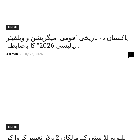
URDU
پاکستان نے تاریخی “قومی امیگریشن و ویلفیئر
پالیسی 2026” کا باضابطہ...
Admin
-
July 23, 2026
0
URDU
بلیو ورلڈ سٹی کے مالکان 2 ولاز تعمیر کروا کر