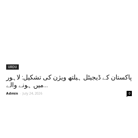
URDU
پاکستان کے ڈیجیٹل ہیلتھ ویژن کی تشکیل: لاہور
میں ہونے والے...
Admin
-
July 24, 2026
0