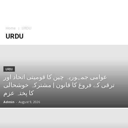
Home
URDU
URDU
URDU
عوامی جمہوریہ چین کا قومیتی اتحاد اور
ترقی کے فروغ کا قانون | مشترکہ خوشحالی
کا پختہ عزم
Admin
-
August 9, 2026