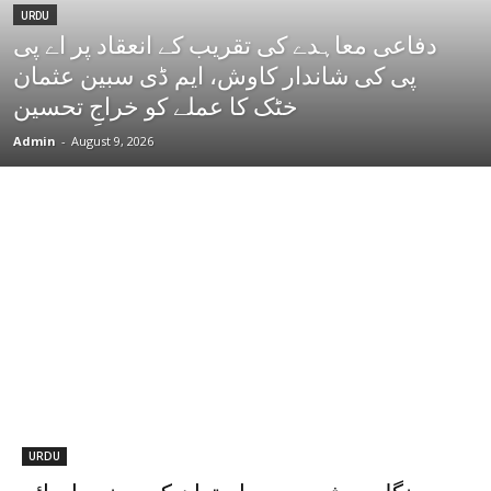
URDU
دفاعی معاہدے کی تقریب کے انعقاد پر اے پی
پی کی شاندار کاوش، ایم ڈی سبین عثمان
خٹک کا عملے کو خراجِ تحسین
Admin
-
August 9, 2026
URDU