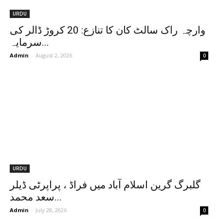
URDU
وارچہ راک سالٹ کان کا تنازع: 20 کروڑ ڈالر کی
سرمایہ...
Admin
-
August 2, 2026
0
URDU
‏گلبرگ گرین ‏اسلام آباد میں فراڈ ، پراپرٹی ڈیلر
سعد محمد...
Admin
-
July 28, 2026
0