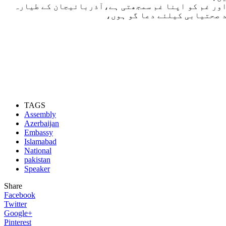
اور غم کو اپنا غم سمجھتی ہے،آذربائیجان کے طیارہ
د صحتیابی کیلئے دعا گو ہوں
TAGS
Assembly
Azerbaijan
Embassy
Islamabad
National
pakistan
Speaker
Share
Facebook
Twitter
Google+
Pinterest