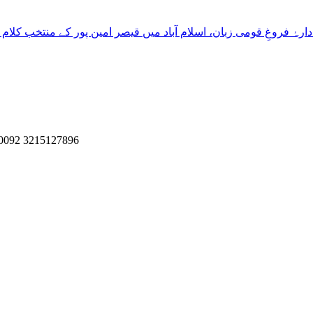
دارۂ فروغِ قومی زبان، اسلام آباد میں قیصر امین پور کے منتخب کلام
, 0092 3215127896