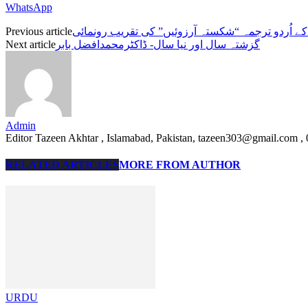
WhatsApp
Previous article
 کے اُردو ترجمہ “شکستہ آرزوئیں” کی تقریب رونمائی
Next article
گزشتہ سال اور نیا سال- ڈاکٹرمحمدافضل بابر
Admin
Editor Tazeen Akhtar , Islamabad, Pakistan, tazeen303@gmail.com 
RELATED ARTICLES
MORE FROM AUTHOR
URDU