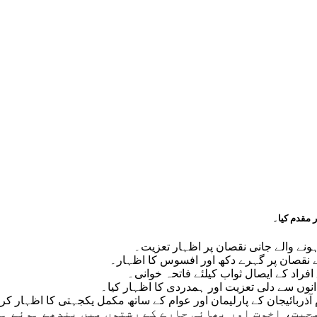
 مقدم کیا۔
ونے والے جانی نقصان پر اظہار تعزیت۔
کے نقصان پر گہرے دکھ اور افسوس کا اظہار۔
افراد کے ایصال ثواب کیلئے فاتحہ خوانی۔
دانوں سے دلی تعزیت اور ہمدردی کا اظہار کیا۔
ذربائیجان کے پارلیمان اور عوام کے ساتھ مکمل یکجہتی کا اظہار کر
محبت، اخوت اور بھائی چارے کے رشتوں میں بندھے ہوئے 