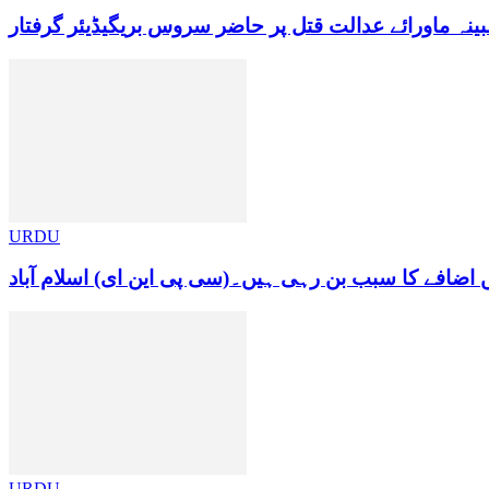
ینہ ماورائے عدالت قتل پر حاضر سروس بریگیڈیئر گرفتار
URDU
اضافے کا سبب بن رہی ہیں۔(سی پی این ای) اسلام آباد
URDU