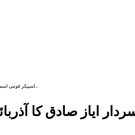
اسپیکر قومی اسمبلی سردار ایاز صادق کا آذربائیجان کے سفارت خانے کا...
ار ایاز صادق کا آذربائ