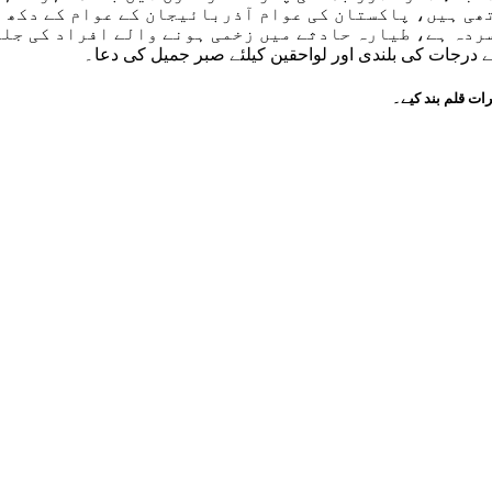
ھی ہیں، پاکستان کی عوام آذربائیجان کے عوام کے دکھ 
سردہ ہے، طیارہ حادثے میں زخمی ہونے والے افراد کی جل
ے درجات کی بلندی اور لواحقین کیلئے صبر جمیل کی دعا۔
ات قلم بند کیے۔