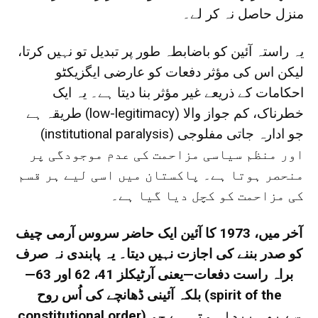
منزل حاصل نہ کر لے۔
یہ راستہ آئین کو باضابطہ طور پر تبدیل تو نہیں کرتا،
لیکن اس کی مؤثر دفعات کو عارضی ایگزیکٹو
احکامات کے ذریعے غیر مؤثر بنا دیتا ہے۔ یہ ایک
خطرناک، کم جواز والا (low-legitimacy) طریقہ ہے
جو ادارہ جاتی مفلوجی (institutional paralysis)
اور منظم سیاسی مزاحمت کی عدم موجودگی پر
منحصر ہوتا ہے۔ پاکستان میں اسی لیے ہر قسم
کی مزاحمت کو کچل دیا گیا ہے۔
آخر میں، 1973 کا آئین ایک حاضر سروس آرمی چیف
کو صدر بننے کی اجازت نہیں دیتا۔ یہ پابندی نہ صرف
براہ راست دفعات—یعنی آرٹیکلز 41، 62 اور 63—
بلکہ آئینی ڈھانچے کی اُس روح (spirit of the
constitutional order) سے بھی پیدا ہوتی ہے جو