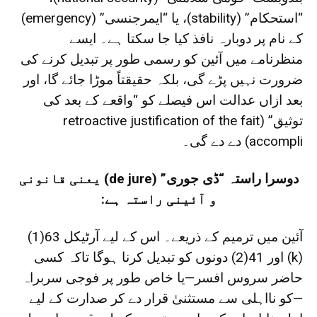
“استحکام” (stability)، یا “ایمرجنسی” (emergency)
کے نام پر دوبارہ نافذ کیا جا سکتا ہے۔ ایسے
منظرنامے میں آئین کو رسمی طور پر تبدیل کرنے کی
ضرورت نہیں پڑے گی، بلکہ حقیقتاً موڑا جائے گا، اور
بعد ازاں عدالت اس فیصلے کو “واقعے کے بعد کی
توثیق” (retroactive justification of the fait
accompli) دے دے گی۔
دوسرا راستہ “ڈی جوری” (de jure) یعنی قانونی
و آئینی راستہ ہے:
آئین میں ترمیم کے ذریعے۔ اس کے لیے آرٹیکل 63(1)
(k) اور 41(2) دونوں کو تبدیل کرنا ہوگا تاکہ کسی
حاضر سروس افسر—یا خاص طور پر فوجی سربراہ
—کو نااہلی سے مستثنیٰ قرار دے کر صدارت کے لیے