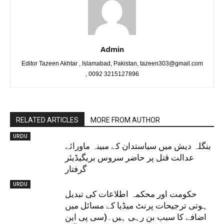
Admin
Editor Tazeen Akhtar , Islamabad, Pakistan, tazeen303@gmail.com
, 0092 3215127896
RELATED ARTICLES
MORE FROM AUTHOR
URDU
بنگلہ دیش میں سیاستدان کے مبینہ ماورائے
عدالت قتل پر حاضر سروس بریگیڈیئر
گرفتار
URDU
حکومت اور محکمہ اطلاعات کی تبدیل
ہوتی ترجیحات پرنٹ میڈیا کے مسائل میں
اضافے کا سبب بن رہی ہیں۔(سی پی این