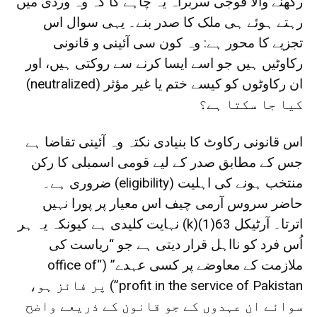
رکھنے والا فوجی سربراہ یہ چاہے گا کہ وہ وردی میں
رہتے ہوئے ہی ملک کا صدر بنے۔ یہی سوال اس
تجزیے کا محور ہے: وہ کون سی آئینی و قانونی
رکاوٹیں ہیں جو اسے ایسا کرنے سے روکتی ہیں، اور
ان رکاوٹوں کو کیسے ختم یا غیر مؤثر (neutralized)
کیا جا سکتا ہے؟
اس قانونی رکاوٹ کا بنیادی نکتہ وہ آئینی تقاضا ہے
جس کے مطابق صدر کے لیے قومی اسمبلی کا رکن
منتخب ہونے کی اہلیت (eligibility) ضروری ہے۔
حاضر سروس آرمی چیف اس معیار پر پورا نہیں
اترتا۔ آرٹیکل 63(1)(k) نہایت کلیدی ہے کیونکہ یہ ہر
اُس فرد کو نااہل قرار دیتی ہے جو “ریاست کی
ملازمت کے معاوضے پر کسی عہدے” (“office of
profit in the service of Pakistan”) پر فائز ہو،
سوائے ان عہدوں کے جو قانون کے ذریعے واضح