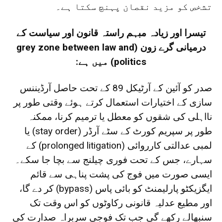
تشخص کو مزید نقصان پہنچ سکتا ہے۔
تیسرا اور زیادہ مبہم راستہ قانون اور سیاست کے
درمیانی گرے زون (grey zone between law and
politics) میں ہے:
صدر کو آئین کے آرٹیکل 89 کے تحت حاصل آرڈیننس
سازی کے اختیارات استعمال کرتے ہوئے وقتی طور پر
نااہلی کی شقوں کو معطل یا ترمیم کرنا، ممکنہ
طور پر سپریم کورٹ کے سٹے آرڈر (stay order) یا
لمبی عدالتی کارروائی (prolonged litigation) کے
سہارے، جس کے تحت فوری چیلنج سے بچا جا سکے۔
ایسی صورت میں فوج کی پشت پناہی سے قائم
ایگزیکٹو پارلیمنٹ کو بائی پاس (bypass) کر دے گا،
اور مطیع عدلیہ قانونی رکاوٹوں کو اس وقت تک
سنبھالے رکھے گی جب تک فوجی سربراہ صدارت کی