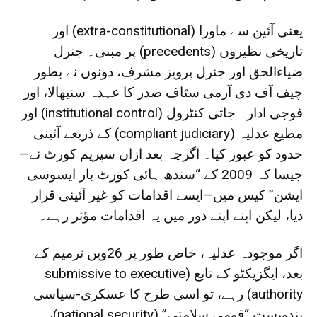
یعنی آئین سے ماورا (extra-constitutional) اور
تاریخی نظیروں (precedents) پر مبنی۔ جنرل
ضیاءالحق اور جنرل پرویز مشرف، دونوں نے بطور
چیف آف دی آرمی سٹاف صدر کا عہدہ سنبھالا، اور
فوجی ادارہ جاتی کنٹرول (institutional control) اور
مطیع عدلیہ (compliant judiciary) کے ذریعے آئینی
حدود کو عبور کیا۔ اگرچہ بعد ازاں سپریم کورٹ نے—
جیسا کہ 2009 کے “سندھ ہائی کورٹ بار ایسوسی
ایشن” کیس میں—ایسے اقدامات کو غیر آئینی قرار
دیا، لیکن اپنے اپنے دور میں یہ اقدامات مؤثر رہے۔
اگر موجودہ عدلیہ، خاص طور پر 26ویں ترمیم کے
بعد، ایگزیکٹو کے تابع (submissive to executive
authority) رہے، تو اسی طرح کا عسکری-سیاسی
بندوبست “قومی سلامتی” (national security)،