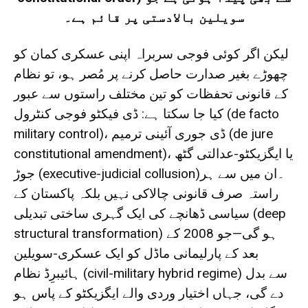
سویلین بالادستی پر قائم ہے۔
لیکن اگر کوئی فوجی سربراہ اپنی عسکری کمان کو
چھوڑے بغیر صدارت حاصل کرنے پر مُصر ہو، تو نظام
کے قانونی تحفظات کو تین مختلف راستوں سے عبور
کیا جا سکتا ہے: ڈی فیکٹو فوجی کنٹرول (de facto
military control)، ڈی جوری آئینی ترمیم (de jure
constitutional amendment)، یا ایگزیکٹو-عدالتی گٹھ
جوڑ (executive-judicial collusion)۔ان میں سے ہر
راستہ صرف قانونی چالاکی نہیں بلکہ پاکستان کے
سیاسی ڈھانچے کی ایک گہری ساختی تبدیلی (deep
structural transformation) ہو گی—جو 2008 کے
بعد کے پارلیمانی ماڈل کو ایک عسکری-سویلین
ہائیبرِڈ نظام (civil-military hybrid regime) سے بدل
دے گی، جہاں اختیار وردی والے ایگزیکٹو کے پاس ہو