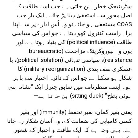
سٹریٹیجک خطرہ بن جاتی ہے جب اسے طاقت کے
اصل محور سے استعفیٰ دینا پڑ جائے۔ ایک بار جب
COAS مستعفی ہو جائے تو وہ اُس ادارے پر سے اپنا
براہ راست کنٹرول کھو دیتا ہے جو اس کی سیاسی
طاقت (political influence) کی بنیاد ہوتا ہے، اور
یوں وہ بیوروکریٹک مزاحمت (bureaucratic
resistance)، سیاسی تنہائی (political isolation)، یا
عسکری صف بندی (military reorganization) کا
شکار ہو سکتا ہے جو اس کے دائرہ اختیار سے باہر
ہو۔ ایسے منظرنامے میں سابق جنرل ایک “نشانہ بنی
ہوئی بطخ” (sitting duck) بن جاتا ہے—
یعنی بغیر کمان، بغیر تحفظ (immunity) اور بغیر
کسی کامیابی کی ضمانت کے، وہ آسان شکار رہ جاتا
ہے۔ یہی وجہ ہے کہ ایک طاقت و اختیار کے شعور