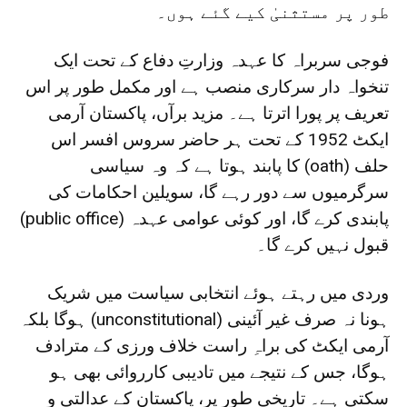
طور پر مستثنیٰ کیے گئے ہوں۔
فوجی سربراہ کا عہدہ وزارتِ دفاع کے تحت ایک
تنخواہ دار سرکاری منصب ہے اور مکمل طور پر اس
تعریف پر پورا اترتا ہے۔ مزید برآں، پاکستان آرمی
ایکٹ 1952 کے تحت ہر حاضر سروس افسر اس
حلف (oath) کا پابند ہوتا ہے کہ وہ سیاسی
سرگرمیوں سے دور رہے گا، سویلین احکامات کی
پابندی کرے گا، اور کوئی عوامی عہدہ (public office)
قبول نہیں کرے گا۔
وردی میں رہتے ہوئے انتخابی سیاست میں شریک
ہونا نہ صرف غیر آئینی (unconstitutional) ہوگا بلکہ
آرمی ایکٹ کی براہِ راست خلاف ورزی کے مترادف
ہوگا، جس کے نتیجے میں تادیبی کارروائی بھی ہو
سکتی ہے۔ تاریخی طور پر، پاکستان کے عدالتی و