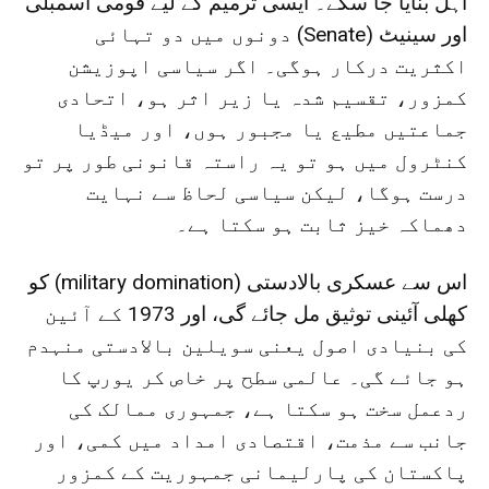
اہل بنایا جا سکے۔ ایسی ترمیم کے لیے قومی اسمبلی
اور سینیٹ (Senate) دونوں میں دو تہائی
اکثریت درکار ہوگی۔ اگر سیاسی اپوزیشن
کمزور، تقسیم شدہ یا زیر اثر ہو، اتحادی
جماعتیں مطیع یا مجبور ہوں، اور میڈیا
کنٹرول میں ہو تو یہ راستہ قانونی طور پر تو
درست ہوگا، لیکن سیاسی لحاظ سے نہایت
دھماکہ خیز ثابت ہو سکتا ہے۔
اس سے عسکری بالادستی (military domination) کو
کھلی آئینی توثیق مل جائے گی، اور 1973 کے آئین
کی بنیادی اصول یعنی سویلین بالادستی منہدم
ہو جائے گی۔ عالمی سطح پر خاص کر یورپ کا
ردعمل سخت ہو سکتا ہے، جمہوری ممالک کی
جانب سے مذمت، اقتصادی امداد میں کمی، اور
پاکستان کی پارلیمانی جمہوریت کے کمزور