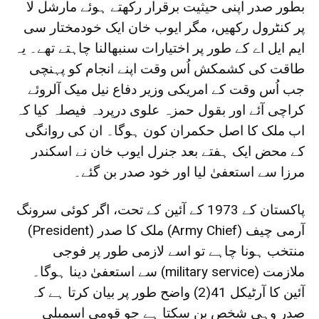
بطور صدر اپنی حیثیت برقرار رکھتے ہوئے مارشل لا
پر کنٹرول رکھیں، مگر ایوب خان ایک خودمختار سی
ایم ایل اے کے طور پر اختیارات سنبھالنا چاہتے تھے۔ یہ
طاقت کی کشمکش اُس وقت اپنے انجام کو پہنچی
جب اُس وقت کے امریکی وزیر دفاع نیل میک آلروئے
کراچی آئے اور بقول حمزہ علوی درپردہ فیصلہ کیا کہ
اب ملک کا اصل حکمران کون ہوگا۔ ان کی روانگی
کے محض ایک ہفتے بعد جنرل ایوب خان نے اسکندر
مرزا سے استعفیٰ لیا اور خود صدر بن گئے۔
پاکستان کے 1973 کے آئین کے تحت، اگر کوئی سرونگ
آرمی چیف (Army Chief) ملک کا صدر (President)
منتخب ہونا چاہے تو اسے لازمی طور پر فوجی
ملازمت (military service) سے استعفیٰ دینا ہوگا۔
آئین کا آرٹیکل 41(2) واضح طور پر بیان کرتا ہے کہ
صدر وہی شخص بن سکتا ہے جو قومی اسمبلی