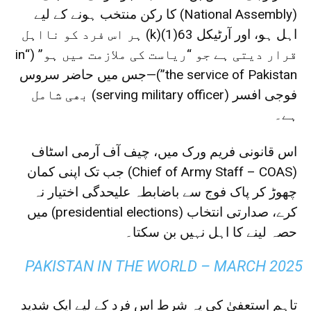
(National Assembly) کا رکن منتخب ہونے کے لیے
اہل ہو، اور آرٹیکل 63(1)(k) ہر اس فرد کو نااہل
قرار دیتی ہے جو “ریاست کی ملازمت میں ہو” (“in
the service of Pakistan”)—جس میں حاضر سروس
فوجی افسر (serving military officer) بھی شامل
ہے۔
اس قانونی فریم ورک میں، چیف آف آرمی اسٹاف
(Chief of Army Staff – COAS) جب تک اپنی کمان
چھوڑ کر پاک فوج سے باضابطہ علیحدگی اختیار نہ
کرے، صدارتی انتخاب (presidential elections) میں
حصہ لینے کا اہل نہیں بن سکتا۔
PAKISTAN IN THE WORLD – MARCH 2025
تاہم استعفیٰ کی یہ شرط اس فرد کے لیے ایک شدید