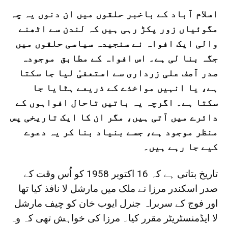
اسلام آباد کے باخبر حلقوں میں ان دنوں یہ چہ
مگوئیاں زور پکڑ رہی ہیں کہ لندن سے اٹھنے
والی ایک افواہ نے سنجیدہ سیاسی حلقوں میں
جگہ بنا لی ہے۔ اس افواہ کے مطابق موجودہ
صدر آصف علی زرداری سے استعفیٰ لیا جا سکتا
ہے، یا انہیں مواخذے کے ذریعے ہٹایا جا
سکتا ہے۔ اگرچہ یہ باتیں تاحال افواہوں کے
دائرے میں آتی ہیں، مگر ان کا ایک تاریخی پس
منظر موجود ہے، جسے بنیاد بنا کر یہ دعوے
کیے جا رہے ہیں۔
تاریخ بتاتی ہے کہ 16 اکتوبر 1958 کو اُس وقت کے
صدر اسکندر مرزا نے ملک میں مارشل لا نافذ کیا تھا
اور فوج کے سربراہ جنرل ایوب خان کو چیف مارشل
لا ایڈمنسٹریٹر مقرر کیا۔ مرزا کی خواہش تھی کہ وہ