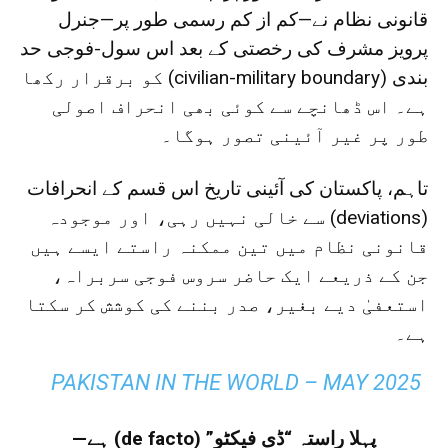
قانونی نظام نے—کم از کم رسمی طور پر—جنرل
پرویز مشرف کی رخصتی کے بعد اس سول-فوجی حد
بندی (civilian-military boundary) کو برقرار رکھا
ہے۔ اس ڈھانچے سے کوئی بھی انحراف اصولی
طور پر غیر آئینی تصور ہوگا۔
تاہم، پاکستان کی آئینی تاریخ اس قسم کے انحرافات
(deviations) سے خالی نہیں رہی، اور موجودہ
قانونی نظام میں تین ممکنہ راستے ایسے ہیں
جن کے ذریعے ایک حاضر سروس فوجی سربراہ،
استعفیٰ دیے بغیر، صدر بننے کی کوشش کر سکتا
ہے۔
PAKISTAN IN THE WORLD – MAY 2025
پہلا راستہ “ڈی فیکٹو” (de facto) ہے—